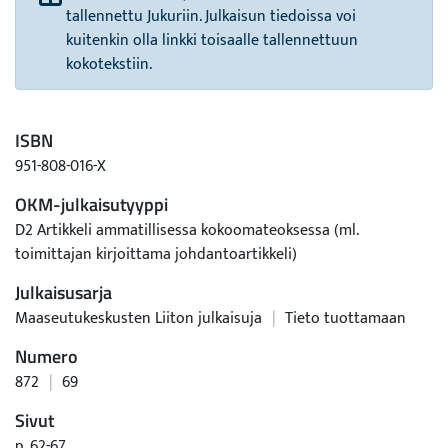
tallennettu Jukuriin. Julkaisun tiedoissa voi
kuitenkin olla linkki toisaalle tallennettuun
kokotekstiin.
ISBN
951-808-016-X
OKM-julkaisutyyppi
D2 Artikkeli ammatillisessa kokoomateoksessa (ml.
toimittajan kirjoittama johdantoartikkeli)
Julkaisusarja
Maaseutukeskusten Liiton julkaisuja
|
Tieto tuottamaan
Numero
872
|
69
Sivut
p. 62-67