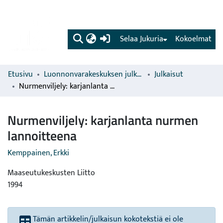
(current)
Selaa Jukuria
Kokoelmat
Etusivu
Luonnonvarakeskuksen julkaisut
Julkaisut
Nurmenviljely: karjanlanta nurmen lannoitteena
Nurmenviljely: karjanlanta nurmen
lannoitteena
Kemppainen, Erkki
Maaseutukeskusten Liitto
1994
Tämän artikkelin/julkaisun kokotekstiä ei ole