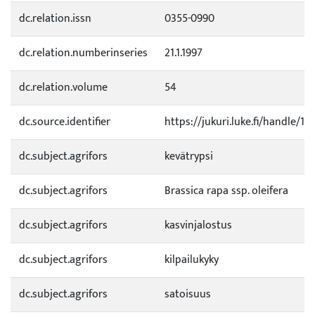
dc.relation.issn
0355-0990
dc.relation.numberinseries
21.1.1997
dc.relation.volume
54
dc.source.identifier
https://jukuri.luke.fi/handle/1
dc.subject.agrifors
kevätrypsi
dc.subject.agrifors
Brassica rapa ssp. oleifera
dc.subject.agrifors
kasvinjalostus
dc.subject.agrifors
kilpailukyky
dc.subject.agrifors
satoisuus