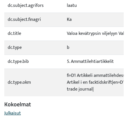
dc.subject.agrifors
laatu
dc.subject.finagri
Ka
dc.title
Valoa kevätrypsin viljelyyn Valo-
dc.type
b
dc.type.bib
5. Ammattilehtiartikkelit
fi=D1 Artikkeli ammattilehdessä
dc.type.okm
Artikel i en facktidskrift|en=D1 A
trade journal|
Kokoelmat
Julkaisut