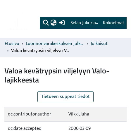
(current)
Selaa Jukuria
Kokoelmat
Etusivu
Luonnonvarakeskuksen julkaisut
Julkaisut
Valoa kevätrypsin viljelyyn Valo-lajikkeesta
Valoa kevätrypsin viljelyyn Valo-
lajikkeesta
Tietueen suppeat tiedot
dc.contributor.author
Vilkki, Juha
dc.date.accepted
2006-03-09