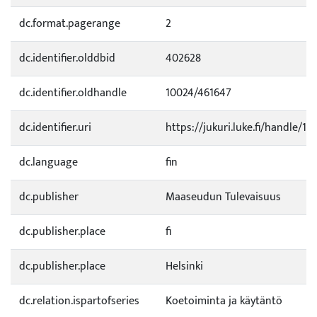
dc.format.pagerange
2
dc.identifier.olddbid
402628
dc.identifier.oldhandle
10024/461647
dc.identifier.uri
https://jukuri.luke.fi/handle/11
dc.language
fin
dc.publisher
Maaseudun Tulevaisuus
dc.publisher.place
fi
dc.publisher.place
Helsinki
dc.relation.ispartofseries
Koetoiminta ja käytäntö