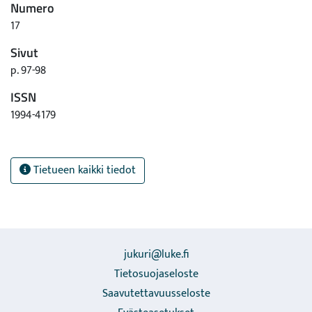
Numero
17
Sivut
p. 97-98
ISSN
1994-4179
Tietueen kaikki tiedot
jukuri@luke.fi
Tietosuojaseloste
Saavutettavuusseloste