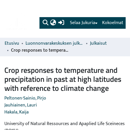
(current)
Selaa Jukuria
Kokoelmat
Etusivu
Luonnonvarakeskuksen julkaisut
Julkaisut
Crop responses to temperature and precipitation in past at high latitudes with reference to climate change
Crop responses to temperature and
precipitation in past at high latitudes
with reference to climate change
Peltonen-Sainio, Pirjo
Jauhiainen, Lauri
Hakala, Kaija
University of Natural Ressources and Apaplied Life Sceineces