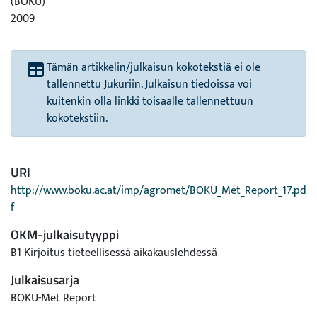
(BOKU)
2009
Tämän artikkelin/julkaisun kokotekstiä ei ole
tallennettu Jukuriin. Julkaisun tiedoissa voi
kuitenkin olla linkki toisaalle tallennettuun
kokotekstiin.
URI
http://www.boku.ac.at/imp/agromet/BOKU_Met_Report_17.pd
f
OKM-julkaisutyyppi
B1 Kirjoitus tieteellisessä aikakauslehdessä
Julkaisusarja
BOKU-Met Report