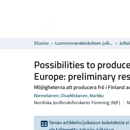
Etusivu
Luonnonvarakeskuksen julkaisut
Julka
Possibilities to produc
Europe: preliminary re
Möjligheterna att producera frö i Finland a
Niemeläinen, Oiva
Niskanen, Markku
Nordiska Jordbruksforskares Förening (NJF)
|
N
Tämän artikkelin/julkaisun kokotekstiä ei
ole tallennettu Jukuriin. Julkaisun