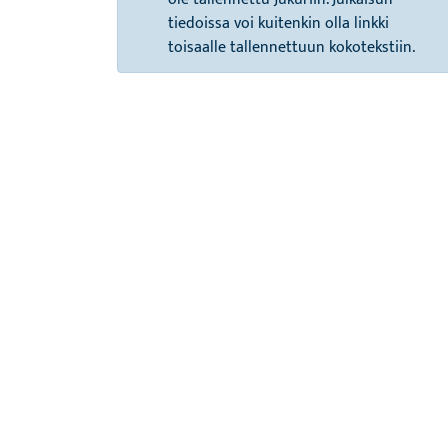
tiedoissa voi kuitenkin olla linkki
toisaalle tallennettuun kokotekstiin.