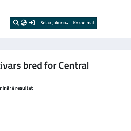
(current)
Selaa Jukuria
Kokoelmat
ivars bred for Central
minärä resultat