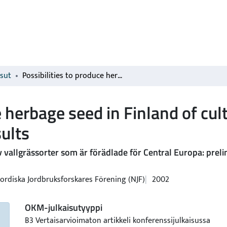
isut
Possibilities to produce herbage seed in Finland of cultivars bred for Central Europe: preliminary results
e herbage seed in Finland of cult
sults
v vallgrässorter som är förädlade för Central Europa: preli
ordiska Jordbruksforskares Förening (NJF)
2002
OKM-julkaisutyyppi
B3 Vertaisarvioimaton artikkeli konferenssijulkaisussa