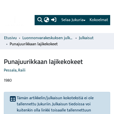
(current)
Selaa Jukuria
Kokoelmat
Etusivu
Luonnonvarakeskuksen julkaisut
Julkaisut
Punajuurikkaan lajikekokeet
Punajuurikkaan lajikekokeet
Pessala, Raili
1980
Tämän artikkelin/julkaisun kokotekstiä ei ole
tallennettu Jukuriin. Julkaisun tiedoissa voi
kuitenkin olla linkki toisaalle tallennettuun