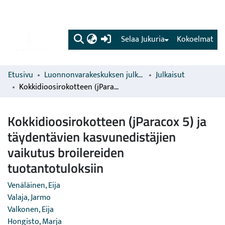
(current)
Selaa Jukuria
Kokoelmat
Etusivu
Luonnonvarakeskuksen julkaisut
Julkaisut
Kokkidioosirokotteen (jParacox 5) ja täydentävien kasvunedistäjien vaikutus broilereiden tuotantotuloksiin
Kokkidioosirokotteen (jParacox 5) ja
täydentävien kasvunedistäjien
vaikutus broilereiden
tuotantotuloksiin
Venäläinen, Eija
Valaja, Jarmo
Valkonen, Eija
Hongisto, Marja