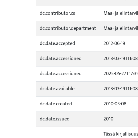
dc.contributor.cs
Maa- ja elintar
dc.contributor.department
Maa- ja elintarv
dc.date.accepted
2012-06-19
dc.date.accessioned
2013-03-19T11:08
dc.date.accessioned
2025-05-27T17:3
dc.date.available
2013-03-19T11:08
dc.date.created
2010-03-08
dc.date.issued
2010
Tässä kirjallis