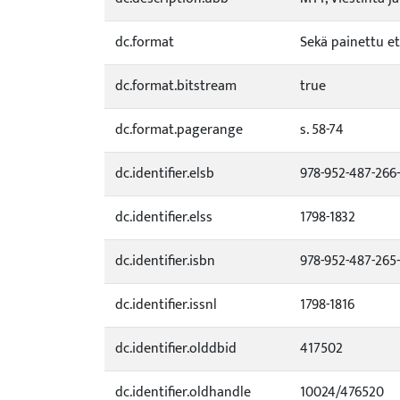
dc.format
Sekä painettu et
dc.format.bitstream
true
dc.format.pagerange
s. 58-74
dc.identifier.elsb
978-952-487-266
dc.identifier.elss
1798-1832
dc.identifier.isbn
978-952-487-265
dc.identifier.issnl
1798-1816
dc.identifier.olddbid
417502
dc.identifier.oldhandle
10024/476520