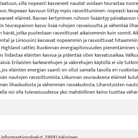
 laatuun, sillä nopeasti kasvaneet naudat voidaan teurastaa nuor
tuun. Nopeaan kasvuun liittyy myös rasvoittuminen: nopeasti kasv
asvaneet eläimet. Rasvan kertyminen ruhoon lisääntyy päiväkasvun
ös teuraspainon kasvu lisää ruhojen rasvaisuutta ja vähentää liha
 härät, jotka puolestaan rasvoittuvat aikaisemmin kuin sonnit. Ai
ental ja Limousin) kasvavat nopeammin ja rasvoittuvat hitaammin
, Highland cattle). Ruokinnan energiapitoisuuden pienentäminen 
s hidastaa eläinten kasvua ja pidentää siten kasvatusaikaa. Valk
äisiä. Erilaisten karkearehujen ja väkirehujen käytöllä ei ole tutki
 jos eläinten energian saanti on ollut samalla tasolla eri ruokinta
evän nautojen rasvoittumista. Liikunnan seurauksena eläimet kulu
än lihaskudosta ja vähemmän rasvakudosta. Liharotuisten nautoje
lla voi olla tulevaisuudessa yksi mahdollinen keino tuottaa vähä
a informaatiopalvelut, 31600 Jokioinen