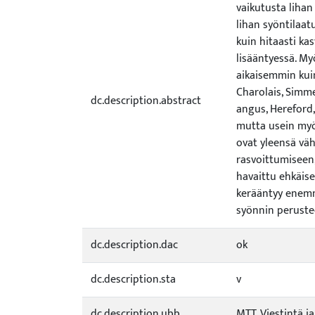
vaikutusta lihan
lihan syöntilaa
kuin hitaasti k
lisääntyessä. My
aikaisemmin kuin
Charolais, Simm
dc.description.abstract
angus, Hereford
mutta usein myö
ovat yleensä väh
rasvoittumiseen,
havaittu ehkäis
kerääntyy enemm
syönnin perustee
dc.description.dac
ok
dc.description.sta
v
dc.description.ubb
MTT, Viestintä j