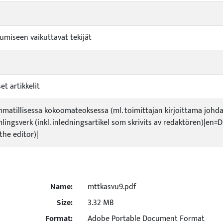
umiseen vaikuttavat tekijät
et artikkelit
ammatillisessa kokoomateoksessa (ml. toimittajan kirjoittama johdan
lingsverk (inkl. inledningsartikel som skrivits av redaktören)|en=D2
the editor)|
Name:
mttkasvu9.pdf
Size:
3.32 MB
Format:
Adobe Portable Document Format