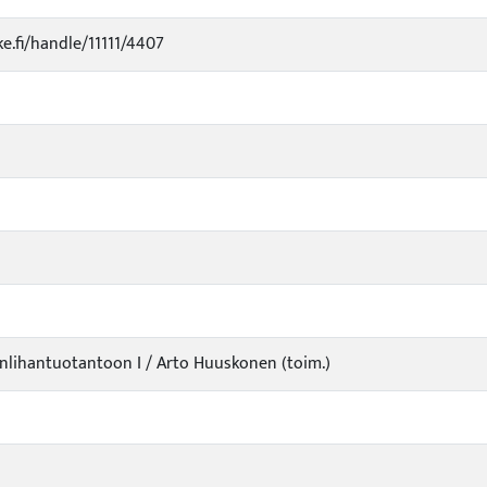
ke.fi/handle/11111/4407
nlihantuotantoon I / Arto Huuskonen (toim.)