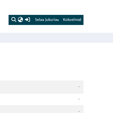
(current)
Selaa Jukuria
Kokoelmat
-
-
-