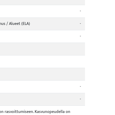
-
us / Alueet (ELA)
-
-
-
-
uhon rasvoittumiseen. Kasvunopeudella on