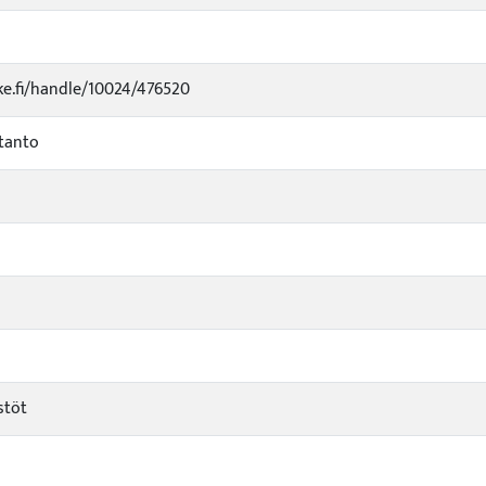
uke.fi/handle/10024/476520
tanto
stöt