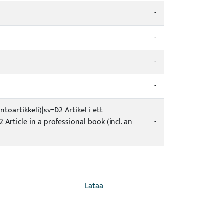
-
-
-
-
toartikkeli)|sv=D2 Artikel i ett
 Article in a professional book (incl. an
-
Lataa