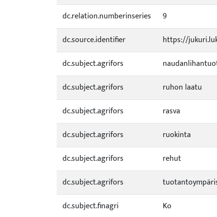
dc.relation.numberinseries
9
dc.source.identifier
https://jukuri.l
dc.subject.agrifors
naudanlihantuo
dc.subject.agrifors
ruhon laatu
dc.subject.agrifors
rasva
dc.subject.agrifors
ruokinta
dc.subject.agrifors
rehut
dc.subject.agrifors
tuotantoympäri
dc.subject.finagri
Ko