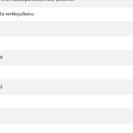
tä verkkojulkaisu
-9
-2