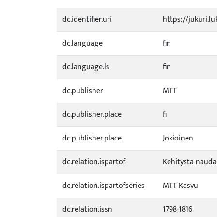
dc.identifier.uri
https://jukuri.lu
dc.language
fin
dc.language.ls
fin
dc.publisher
MTT
dc.publisher.place
fi
dc.publisher.place
Jokioinen
dc.relation.ispartof
Kehitystä nauda
dc.relation.ispartofseries
MTT Kasvu
dc.relation.issn
1798-1816