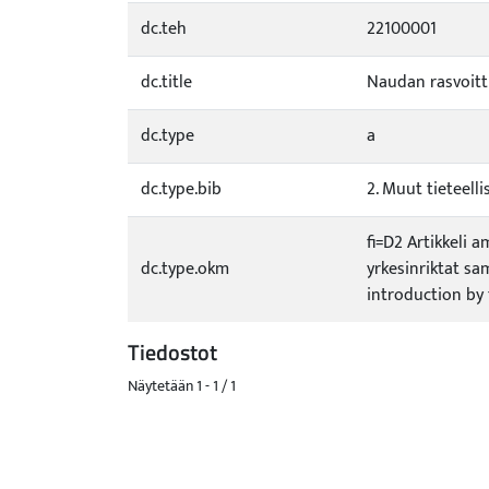
dc.teh
22100001
dc.title
Naudan rasvoitt
dc.type
a
dc.type.bib
2. Muut tieteellis
fi=D2 Artikkeli 
dc.type.okm
yrkesinriktat sam
introduction by 
Tiedostot
Näytetään
1 - 1 / 1