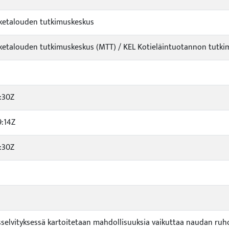
viketalouden tutkimuskeskus
iketalouden tutkimuskeskus (MTT) / KEL Kotieläintuotannon tutkim
:30Z
9:14Z
:30Z
uusselvityksessä kartoitetaan mahdollisuuksia vaikuttaa naudan r