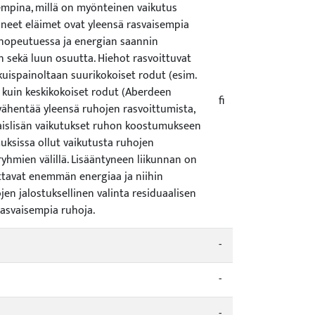
empina, millä on myönteinen vaikutus
aneet eläimet ovat yleensä rasvaisempia
 nopeutuessa ja energian saannin
n sekä luun osuutta. Hiehot rasvoittuvat
kuispainoltaan suurikokoiset rodut (esim.
 kuin keskikokoiset rodut (Aberdeen
fi
vähentää yleensä ruhojen rasvoittumista,
uaislisän vaikutukset ruhon koostumukseen
muksissa ollut vaikutusta ruhojen
ryhmien välillä. Lisääntyneen liikunnan on
ttavat enemmän energiaa ja niihin
n jalostuksellinen valinta residuaalisen
rasvaisempia ruhoja.
-
-
-