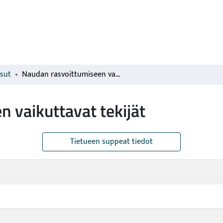
isut
Naudan rasvoittumiseen vaikuttavat tekijät
 vaikuttavat tekijät
Tietueen suppeat tiedot
o