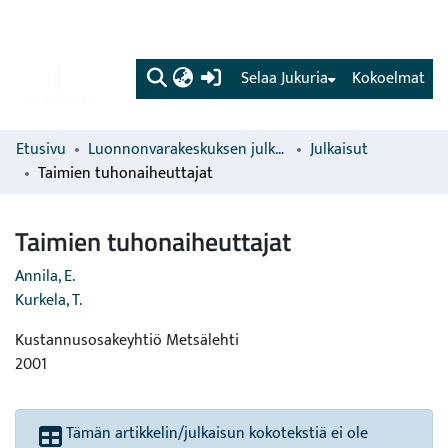
(current)
Selaa Jukuria
Kokoelmat
Etusivu
Luonnonvarakeskuksen julkaisut
Julkaisut
Taimien tuhonaiheuttajat
Taimien tuhonaiheuttajat
Annila, E.
Kurkela, T.
Kustannusosakeyhtiö Metsälehti
2001
Tämän artikkelin/julkaisun kokotekstiä ei ole