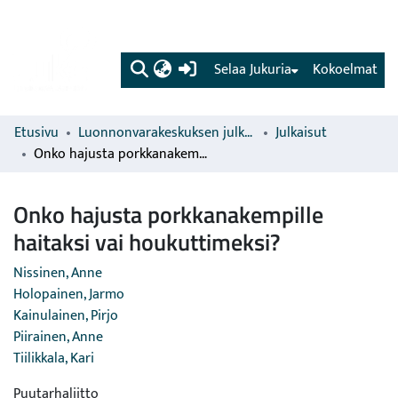
(current)
Selaa Jukuria
Kokoelmat
Etusivu
Luonnonvarakeskuksen julkaisut
Julkaisut
Onko hajusta porkkanakempille haitaksi vai houkuttimeksi?
Onko hajusta porkkanakempille
haitaksi vai houkuttimeksi?
Nissinen, Anne
Holopainen, Jarmo
Kainulainen, Pirjo
Piirainen, Anne
Tiilikkala, Kari
Puutarhaliitto