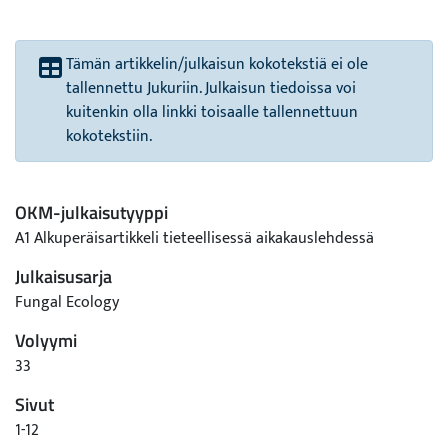
Tämän artikkelin/julkaisun kokotekstiä ei ole
tallennettu Jukuriin. Julkaisun tiedoissa voi
kuitenkin olla linkki toisaalle tallennettuun
kokotekstiin.
OKM-julkaisutyyppi
A1 Alkuperäisartikkeli tieteellisessä aikakauslehdessä
Julkaisusarja
Fungal Ecology
Volyymi
33
Sivut
1-12