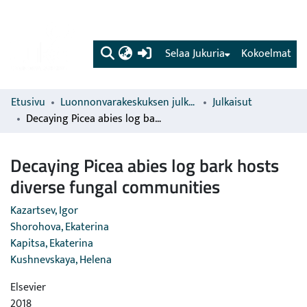
(current)
Selaa Jukuria
Kokoelmat
Etusivu
Luonnonvarakeskuksen julkaisut
Julkaisut
Decaying Picea abies log bark hosts diverse fungal communities
Decaying Picea abies log bark hosts
diverse fungal communities
Kazartsev, Igor
Shorohova, Ekaterina
Kapitsa, Ekaterina
Kushnevskaya, Helena
Elsevier
2018