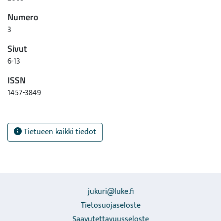
Numero
3
Sivut
6-13
ISSN
1457-3849
Tietueen kaikki tiedot
jukuri@luke.fi
Tietosuojaseloste
Saavutettavuusseloste