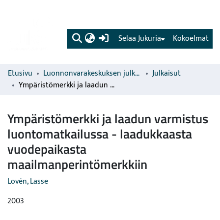
(current)
Selaa Jukuria
Kokoelmat
Etusivu
Luonnonvarakeskuksen julkaisut
Julkaisut
Ympäristömerkki ja laadun varmistus luontomatkailussa - laadukkaasta vuodepaikasta maailmanperintömerkkiin
Ympäristömerkki ja laadun varmistus
luontomatkailussa - laadukkaasta
vuodepaikasta
maailmanperintömerkkiin
Lovén, Lasse
2003