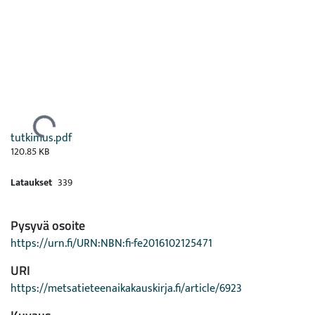
Ladataan...
tutkimus.pdf
120.85 KB
Lataukset
339
Pysyvä osoite
https://urn.fi/URN:NBN:fi-fe2016102125471
URI
https://metsatieteenaikakauskirja.fi/article/6923