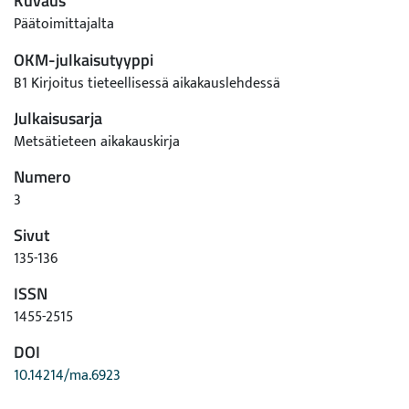
Kuvaus
Päätoimittajalta
OKM-julkaisutyyppi
B1 Kirjoitus tieteellisessä aikakauslehdessä
Julkaisusarja
Metsätieteen aikakauskirja
Numero
3
Sivut
135-136
ISSN
1455-2515
DOI
10.14214/ma.6923