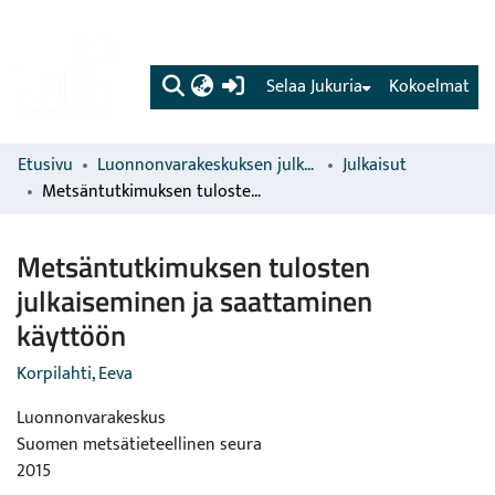
(current)
Selaa Jukuria
Kokoelmat
Etusivu
Luonnonvarakeskuksen julkaisut
Julkaisut
Metsäntutkimuksen tulosten julkaiseminen ja saattaminen käyttöön
Metsäntutkimuksen tulosten
julkaiseminen ja saattaminen
käyttöön
Korpilahti, Eeva
Luonnonvarakeskus
Suomen metsätieteellinen seura
2015