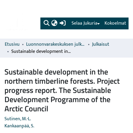
(current)
Selaa Jukuria
Kokoelmat
Etusivu
Luonnonvarakeskuksen julkaisut
Julkaisut
Sustainable development in the northern timberline forests. Project progress report. The Sustainable Development Programme of the Arctic Council
Sustainable development in the
northern timberline forests. Project
progress report. The Sustainable
Development Programme of the
Arctic Council
Sutinen, M.-L.
Kankaanpää, S.