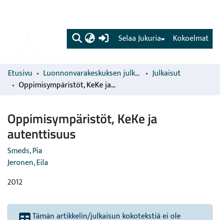
(current)
Selaa Jukuria
Kokoelmat
Etusivu
Luonnonvarakeskuksen julkaisut
Julkaisut
Oppimisympäristöt, KeKe ja autenttisuus
Oppimisympäristöt, KeKe ja
autenttisuus
Smeds, Pia
Jeronen, Eila
2012
Tämän artikkelin/julkaisun kokotekstiä ei ole