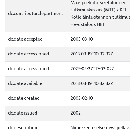
Maa- ja elintarviketalouden
tutkimuskeskus (MTT) / KEL
dc.contributor.department
Kotieläintuotannon tutkimus /
Hevostalous HET
dc.date.accepted
2003-03-10
dc.date.accessioned
2013-03-19T10:32:32Z
dc.date.accessioned
2025-05-27T17:03:02Z
dc.date.available
2013-03-19T10:32:32Z
dc.date.created
2003-02-10
dc.date.issued
2002
dc.description
Nimekkeen selvennys: pellavaölj