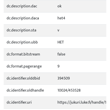
dc.description.dac
ok
dc.description.daca
het4
dc.description.sta
v
dc.description.ubb
HET
dc.format.bitstream
false
dc.format.pagerange
9
dc.identifier.olddbid
394509
dc.identifier.oldhandle
10024/453528
dc.identifier.uri
https://jukuri.luke.fi/handle/11