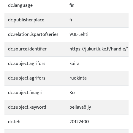
dc.language
fin
dc.publisher.place
fi
dc.relation.ispartofseries
VUL-Lehti
dc.source.identifier
https://jukuri.luke.fi/handle/1
dc.subject.agrifors
koira
dc.subject.agrifors
ruokinta
dc.subject.finagri
Ko
dc.subject.keyword
pellavaöljy
dc.teh
20122400