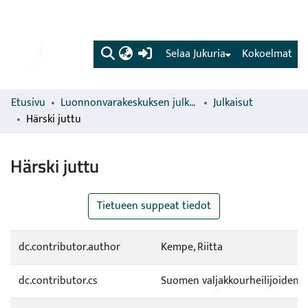
(current)
Selaa Jukuria
Kokoelmat
Etusivu
Luonnonvarakeskuksen julkaisut
Julkaisut
Härski juttu
Härski juttu
Tietueen suppeat tiedot
dc.contributor.author
Kempe, Riitta
dc.contributor.cs
Suomen valjakkourheilijoiden li