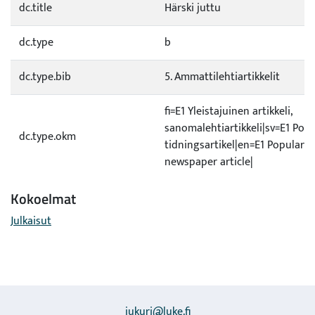
dc.title
Härski juttu
dc.type
b
dc.type.bib
5. Ammattilehtiartikkelit
fi=E1 Yleistajuinen artikkeli,
sanomalehtiartikkeli|sv=E1 Popu
dc.type.okm
tidningsartikel|en=E1 Popularise
newspaper article|
Kokoelmat
Julkaisut
jukuri@luke.fi