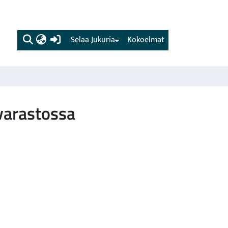
(current)
Selaa Jukuria
Kokoelmat
varastossa