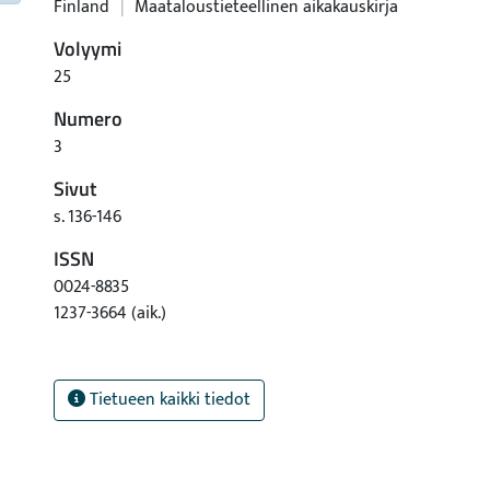
Finland
|
Maataloustieteellinen aikakauskirja
Volyymi
25
Numero
3
Sivut
s. 136-146
ISSN
0024-8835
1237-3664 (aik.)
Tietueen kaikki tiedot