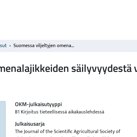
isut
Suomessa viljeltyjen omenalajikkeiden säilyvyydestä varastossa
menalajikkeiden säilyvyydestä 
OKM-julkaisutyyppi
B1 Kirjoitus tieteellisessä aikakauslehdessä
Julkaisusarja
The Journal of the Scientific Agricultural Society of