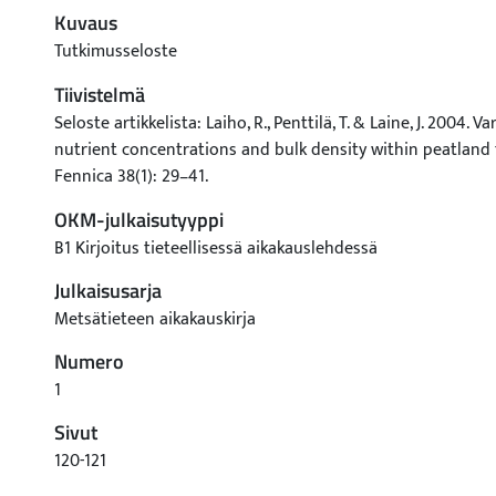
Kuvaus
Tutkimusseloste
Tiivistelmä
Seloste artikkelista: Laiho, R., Penttilä, T. & Laine, J. 2004. Va
nutrient concentrations and bulk density within peatland fo
Fennica 38(1): 29–41.
OKM-julkaisutyyppi
B1 Kirjoitus tieteellisessä aikakauslehdessä
Julkaisusarja
Metsätieteen aikakauskirja
Numero
1
Sivut
120-121