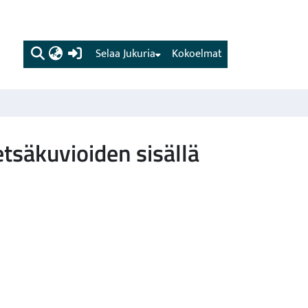
(current)
Selaa Jukuria
Kokoelmat
tsäkuvioiden sisällä