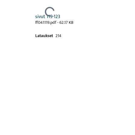
Ladataan...
sivut 119-123
ff041119.pdf -
62.17 KB
Lataukset
214