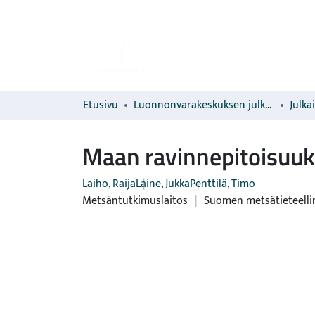
Etusivu
Luonnonvarakeskuksen julkaisut
Julka
Maan ravinnepitoisuuks
Laiho, Raija
Laine, Jukka
Penttilä, Timo
Metsäntutkimuslaitos
|
Suomen metsätieteelli