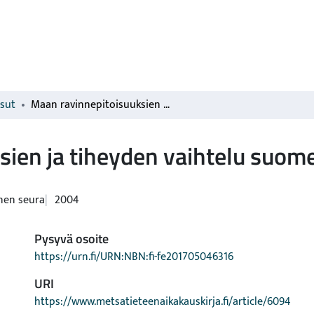
isut
Maan ravinnepitoisuuksien ja tiheyden vaihtelu suometsäkuvioiden sisällä
ien ja tiheyden vaihtelu suome
nen seura
2004
Pysyvä osoite
https://urn.fi/URN:NBN:fi-fe201705046316
URI
https://www.metsatieteenaikakauskirja.fi/article/6094