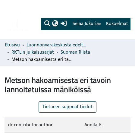
(current)
Selaa Jukuria
Kokoelmat
Etusivu
Luonnonvarakeskusta edeltävien organisaatioiden sarjat
RKTL:n julkaisusarjat
Suomen Riista
Metson hakoamisesta eri tavoin lannoitetuissa mäniköissä
Metson hakoamisesta eri tavoin
lannoitetuissa mäniköissä
Tietueen suppeat tiedot
dc.contributor.author
Annila, E.