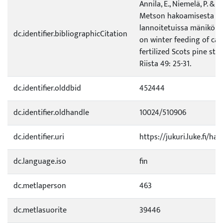
Annila, E., Niemelä, P. & L
Metson hakoamisesta eri
lannoitetuissa mäniköis
dc.identifier.bibliographicCitation
on winter feeding of cape
fertilized Scots pine st
Riista 49: 25-31.
dc.identifier.olddbid
452444
dc.identifier.oldhandle
10024/510906
dc.identifier.uri
https://jukuri.luke.fi/ha
dc.language.iso
fin
dc.metlaperson
463
dc.metlasuorite
39446