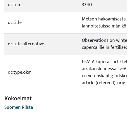
dc.teh
3340
Metson hakoamisesta eri
dc.title
lannoitetuissa mäniköis
Observations on winter 
dc.title.alternative
capercaillie in fertilized
fi=A1 Alkuperäisartikkeli 
aikakauslehdessä|sv=A1 Or
dc.type.okm
en vetenskaplig tidskrift
article (refereed), origin
Kokoelmat
Suomen Riista