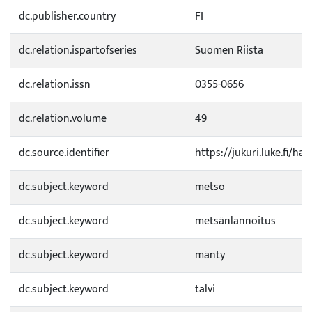
dc.publisher.country
FI
dc.relation.ispartofseries
Suomen Riista
dc.relation.issn
0355-0656
dc.relation.volume
49
dc.source.identifier
https://jukuri.luke.fi/h
dc.subject.keyword
metso
dc.subject.keyword
metsänlannoitus
dc.subject.keyword
mänty
dc.subject.keyword
talvi