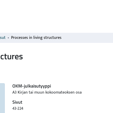
isut
Processes in living structures
uctures
OKM-julkaisutyyppi
A3 Kirjan tai muun kokoomateoksen osa
Sivut
43-224