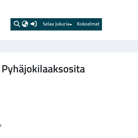
(current)
Selaa Jukuria
Kokoelmat
 Pyhäjokilaaksosita
s