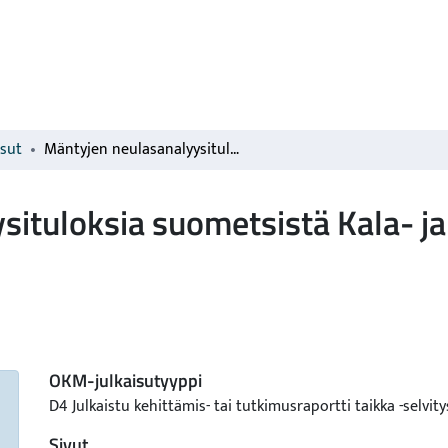
isut
Mäntyjen neulasanalyysituloksia suometsistä Kala- ja Pyhäjokilaaksosita talvella 2002-2003
ituloksia suometsistä Kala- ja
OKM-julkaisutyyppi
D4 Julkaistu kehittämis- tai tutkimusraportti taikka -selvity
Sivut