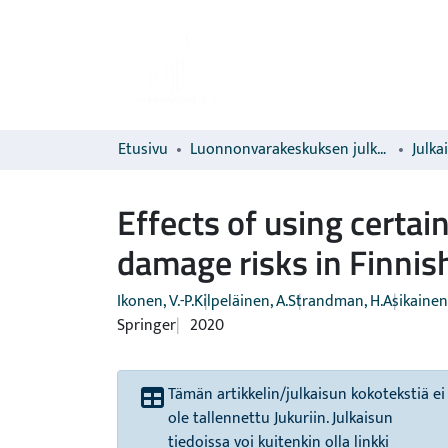
Etusivu
Luonnonvarakeskuksen julkaisut
Julka
Effects of using certai
damage risks in Finnis
Ikonen, V.-P.
Kilpeläinen, A.
Strandman, H.
Asikainen,
Springer
2020
Tämän artikkelin/julkaisun kokotekstiä ei
ole tallennettu Jukuriin. Julkaisun
tiedoissa voi kuitenkin olla linkki