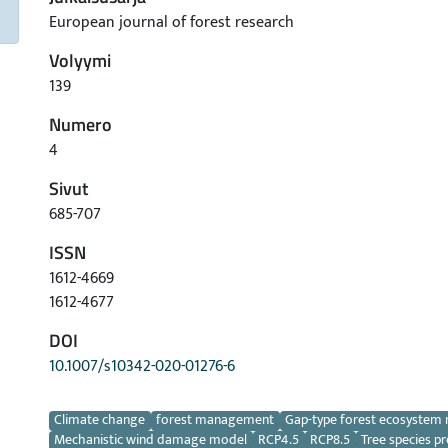
European journal of forest research
Volyymi
139
Numero
4
Sivut
685-707
ISSN
1612-4669
1612-4677
DOI
10.1007/s10342-020-01276-6
Avainsanat
Climate change
forest management
Gap-type forest ecosystem
Mechanistic wind damage model
RCP4.5
RCP8.5
Tree species p