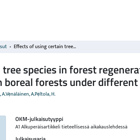
isut
Effects of using certain tree species in forest regeneration on regional wind damage risks in Finnish boreal forests under different CMIP5 projections
n tree species in forest regener
h boreal forests under differen
 A.
Venäläinen, A.
Peltola, H.
OKM-julkaisutyyppi
A1 Alkuperäisartikkeli tieteellisessä aikakauslehdessä
Julkaisusarja