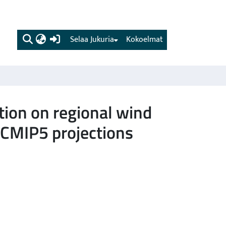
(current)
Selaa Jukuria
Kokoelmat
ation on regional wind
t CMIP5 projections