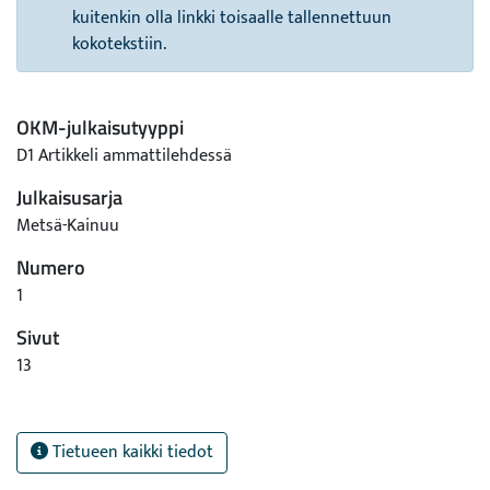
kuitenkin olla linkki toisaalle tallennettuun
kokotekstiin.
OKM-julkaisutyyppi
D1 Artikkeli ammattilehdessä
Julkaisusarja
Metsä-Kainuu
Numero
1
Sivut
13
Tietueen kaikki tiedot