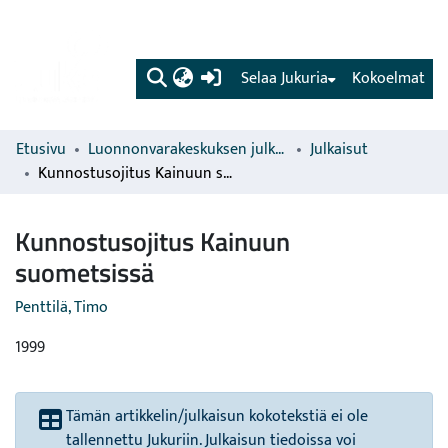
(current)
Selaa Jukuria
Kokoelmat
Etusivu
Luonnonvarakeskuksen julkaisut
Julkaisut
Kunnostusojitus Kainuun suometsissä
Kunnostusojitus Kainuun
suometsissä
Penttilä, Timo
1999
Tämän artikkelin/julkaisun kokotekstiä ei ole
tallennettu Jukuriin. Julkaisun tiedoissa voi