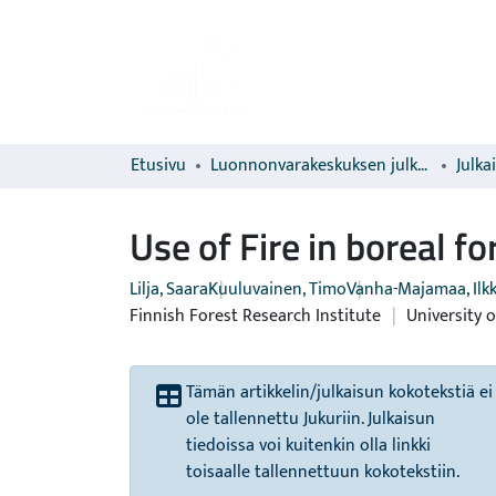
Etusivu
Luonnonvarakeskuksen julkaisut
Julka
Use of Fire in boreal fo
Lilja, Saara
Kuuluvainen, Timo
Vanha-Majamaa, Ilk
Finnish Forest Research Institute
|
University o
Tämän artikkelin/julkaisun kokotekstiä ei
ole tallennettu Jukuriin. Julkaisun
tiedoissa voi kuitenkin olla linkki
toisaalle tallennettuun kokotekstiin.