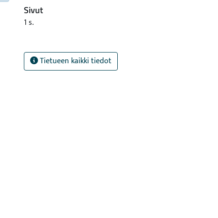
Sivut
1 s.
Tietueen kaikki tiedot