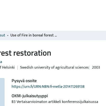
isut
Use of Fire in boreal forest restoration
rest restoration
ka
f Helsinki
|
Swedish university of agricultural sciences
2003
Pysyvä osoite
https://urn.fi/URN:NBN:fi-metla-201411269138
OKM-julkaisutyyppi
B3 Vertaisarvioimaton artikkeli konferenssijulkaisussa