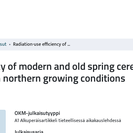
isut
Radiation-use efficiency of modern and old spring cereal cultivars and its response to nitrogen in northern growing conditions
y of modern and old spring cerea
n northern growing conditions
OKM-julkaisutyyppi
A1 Alkuperäisartikkeli tieteellisessä aikakauslehdessä
Julkaisusarja