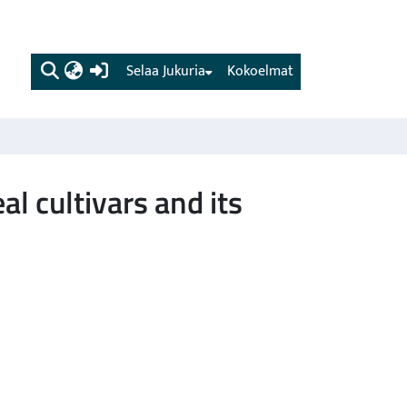
(current)
Selaa Jukuria
Kokoelmat
l cultivars and its