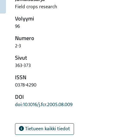
Field crops research
Volyymi
96
Numero
2-3
Sivut
363-373
ISSN
0378-4290
DOI
doi:10.1016/j.fcr.2005.08.009
Tietueen kaikki tiedot