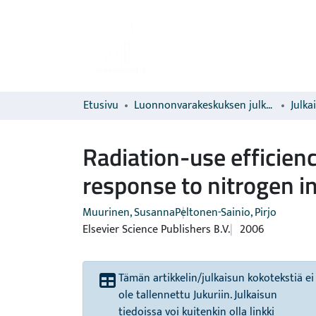
Etusivu
Luonnonvarakeskuksen julkaisut
Julka
Radiation-use efficienc
response to nitrogen i
Muurinen, Susanna
Peltonen-Sainio, Pirjo
Elsevier Science Publishers B.V.
2006
Tämän artikkelin/julkaisun kokotekstiä ei
ole tallennettu Jukuriin. Julkaisun
tiedoissa voi kuitenkin olla linkki