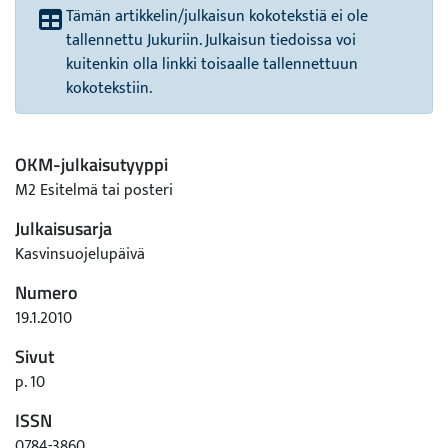
Tämän artikkelin/julkaisun kokotekstiä ei ole
tallennettu Jukuriin. Julkaisun tiedoissa voi
kuitenkin olla linkki toisaalle tallennettuun
kokotekstiin.
OKM-julkaisutyyppi
M2 Esitelmä tai posteri
Julkaisusarja
Kasvinsuojelupäivä
Numero
19.1.2010
Sivut
p. 10
ISSN
0784-3860