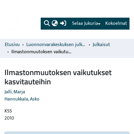
(current)
Selaa Jukuria
Kokoelmat
Etusivu
Luonnonvarakeskuksen julkaisut
Julkaisut
Ilmastonmuutoksen vaikutukset kasvitauteihin
Ilmastonmuutoksen vaikutukset
kasvitauteihin
Jalli, Marja
Hannukkala, Asko
KSS
2010