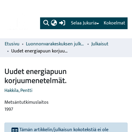
(current)
Selaa Jukuria
Kokoelmat
Etusivu
Luonnonvarakeskuksen julkaisut
Julkaisut
Uudet energiapuun korjuumenetelmät.
Uudet energiapuun
korjuumenetelmät.
Hakkila, Pentti
Metsäntutkimuslaitos
1997
Tämän artikkelin/julkaisun kokotekstiä ei ole