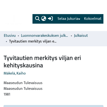
(current)
Selaa Jukuria
Kokoelmat
Etusivu
Luonnonvarakeskuksen julkaisut
Julkaisut
Tyvitautien merkitys viljan eri kehityskausina
Tyvitautien merkitys viljan eri
kehityskausina
Mäkelä, Kaiho
Maaseudun Tulevaisuus
Maaseudun Tulevaisuus
1981