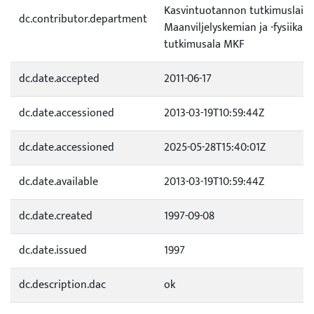
Kasvintuotannon tutkimuslaito
dc.contributor.department
Maanviljelyskemian ja -fysiikan
tutkimusala MKF
dc.date.accepted
2011-06-17
dc.date.accessioned
2013-03-19T10:59:44Z
dc.date.accessioned
2025-05-28T15:40:01Z
dc.date.available
2013-03-19T10:59:44Z
dc.date.created
1997-09-08
dc.date.issued
1997
dc.description.dac
ok