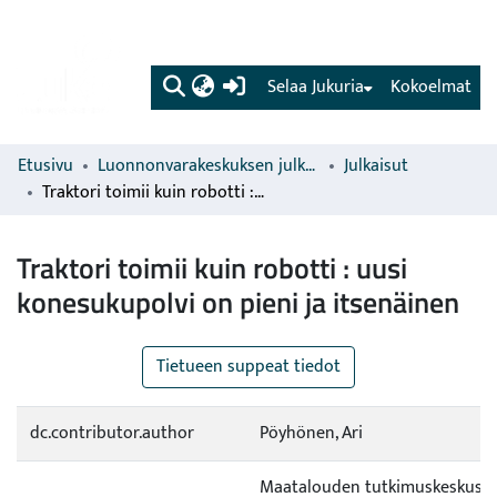
(current)
Selaa Jukuria
Kokoelmat
Etusivu
Luonnonvarakeskuksen julkaisut
Julkaisut
Traktori toimii kuin robotti : uusi konesukupolvi on pieni ja itsenäinen
Traktori toimii kuin robotti : uusi
konesukupolvi on pieni ja itsenäinen
Tietueen suppeat tiedot
dc.contributor.author
Pöyhönen, Ari
Maatalouden tutkimuskeskus (