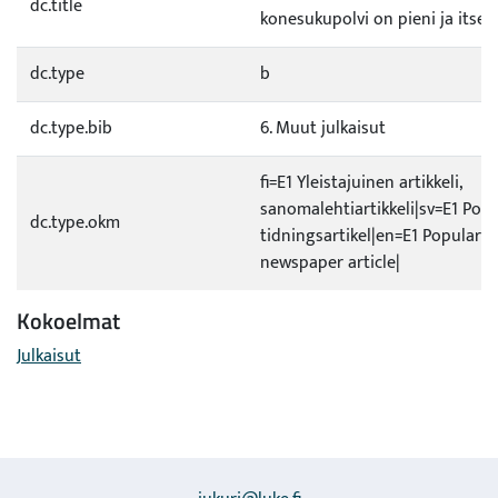
dc.title
konesukupolvi on pieni ja itse
dc.type
b
dc.type.bib
6. Muut julkaisut
fi=E1 Yleistajuinen artikkeli,
sanomalehtiartikkeli|sv=E1 Popu
dc.type.okm
tidningsartikel|en=E1 Popularise
newspaper article|
Kokoelmat
Julkaisut