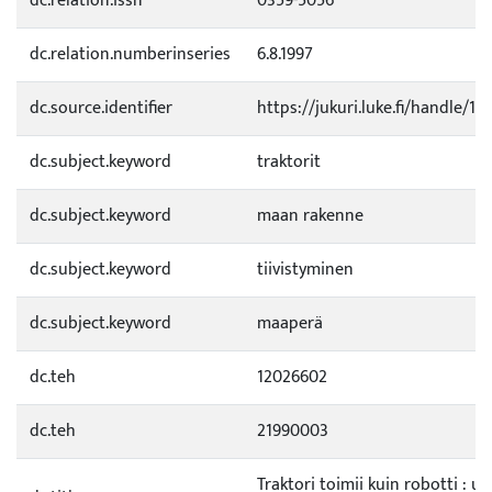
dc.relation.issn
0359-5056
dc.relation.numberinseries
6.8.1997
dc.source.identifier
https://jukuri.luke.fi/handle/1
dc.subject.keyword
traktorit
dc.subject.keyword
maan rakenne
dc.subject.keyword
tiivistyminen
dc.subject.keyword
maaperä
dc.teh
12026602
dc.teh
21990003
Traktori toimii kuin robotti : uu