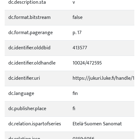
dc.description.sta
v
dc.format.bitstream
false
dc.format.pagerange
p. 17
dc.identifier.olddbid
413577
dc.identifier.oldhandle
10024/472595
dc.identifier.uri
https://jukuri.luke.fi/handle/11
dc.language
fin
dc.publisher.place
fi
dc.relation.ispartofseries
Etelä-Suomen Sanomat