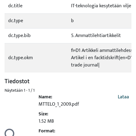
dc.title
IT-teknologia kesytetään viljeli
dc.type
b
dc.type.bib
5. Ammattilehtiartikkelit
fi=D1 Artikkeli ammattilehdessä
dc.type.okm
Artikel i en facktidskrift|en=D1 A
trade journal|
Tiedostot
Näytetään
1 - 1 / 1
Name:
Lataa
MTTELO_1_2009.pdf
Size:
1.52 MB
Format:
taan...