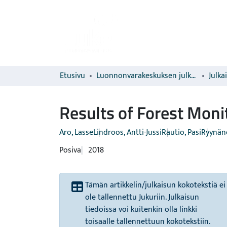
Etusivu
Luonnonvarakeskuksen julkaisut
Julka
Results of Forest Moni
Aro, Lasse
Lindroos, Antti-Jussi
Rautio, Pasi
Ryynäne
Posiva
2018
Tämän artikkelin/julkaisun kokotekstiä ei
ole tallennettu Jukuriin. Julkaisun
tiedoissa voi kuitenkin olla linkki
toisaalle tallennettuun kokotekstiin.