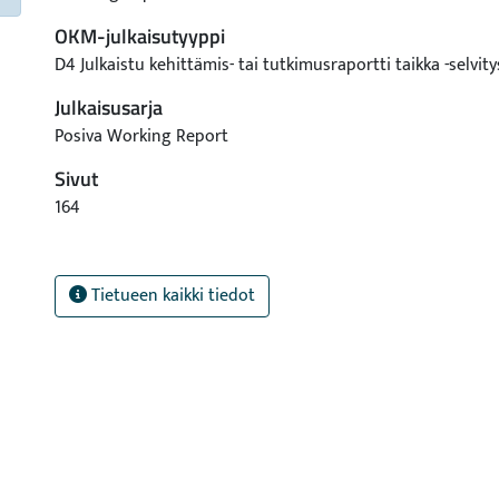
OKM-julkaisutyyppi
D4 Julkaistu kehittämis- tai tutkimusraportti taikka -selvity
Julkaisusarja
Posiva Working Report
Sivut
164
Tietueen kaikki tiedot