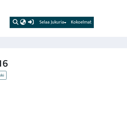
(current)
Selaa Jukuria
Kokoelmat
16
kki