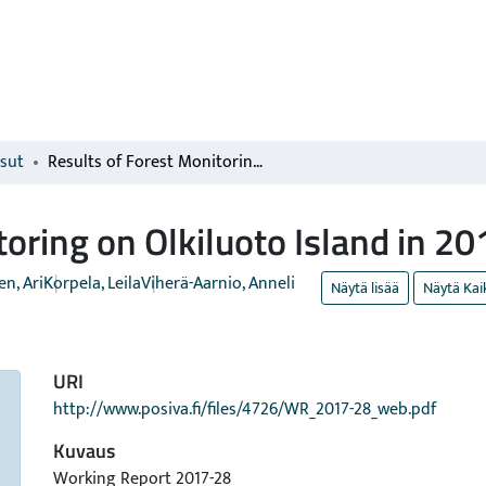
isut
Results of Forest Monitoring on Olkiluoto Island in 2016
toring on Olkiluoto Island in 20
n, Ari
Korpela, Leila
Viherä-Aarnio, Anneli
Näytä lisää
Näytä Kai
URI
http://www.posiva.fi/files/4726/WR_2017-28_web.pdf
Kuvaus
Working Report 2017-28