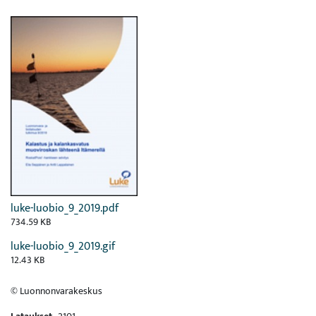
luke-luobio_9_2019.pdf
734.59 KB
luke-luobio_9_2019.gif
12.43 KB
© Luonnonvarakeskus