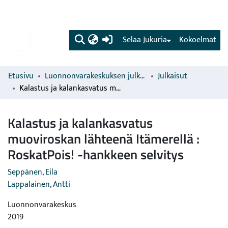
(current)
Selaa Jukuria
Kokoelmat
Etusivu
Luonnonvarakeskuksen julkaisut
Julkaisut
Kalastus ja kalankasvatus muoviroskan lähteenä Itämerellä : RoskatPois! -hankkeen selvitys
Kalastus ja kalankasvatus
muoviroskan lähteenä Itämerellä :
RoskatPois! -hankkeen selvitys
Seppänen, Eila
Lappalainen, Antti
Luonnonvarakeskus
2019