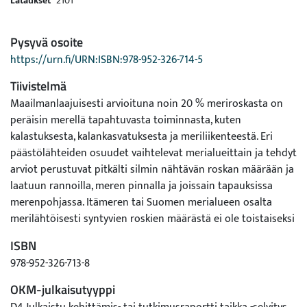
Lataukset
2101
Pysyvä osoite
https://urn.fi/URN:ISBN:978-952-326-714-5
Tiivistelmä
Maailmanlaajuisesti arvioituna noin 20 % meriroskasta on
peräisin merellä tapahtuvasta toiminnasta, kuten
kalastuksesta, kalankasvatuksesta ja meriliikenteestä. Eri
päästölähteiden osuudet vaihtelevat merialueittain ja tehdyt
arviot perustuvat pitkälti silmin nähtävän roskan määrään ja
laatuun rannoilla, meren pinnalla ja joissain tapauksissa
merenpohjassa. Itämeren tai Suomen merialueen osalta
merilähtöisesti syntyvien roskien määrästä ei ole toistaiseksi
tehty kattavia arvioita. Tässä selvityksessä arvioitiin
ISBN
suomalaisesta merellä tapahtuvasta kalastuksesta ja
978-952-326-713-8
kalankasvatuksesta välittömästi mereen aiheutuvan
muoviroskaantumisen määriä suuruusluokkatasolla. Arviot
OKM-julkaisutyyppi
perustuvat välillisistä tiedoista johdettuihin laskentoihin