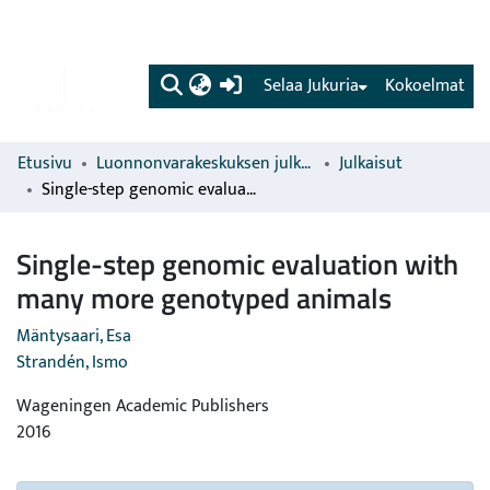
(current)
Selaa Jukuria
Kokoelmat
Etusivu
Luonnonvarakeskuksen julkaisut
Julkaisut
Single-step genomic evaluation with many more genotyped animals
Single-step genomic evaluation with
many more genotyped animals
Mäntysaari, Esa
Strandén, Ismo
Wageningen Academic Publishers
2016