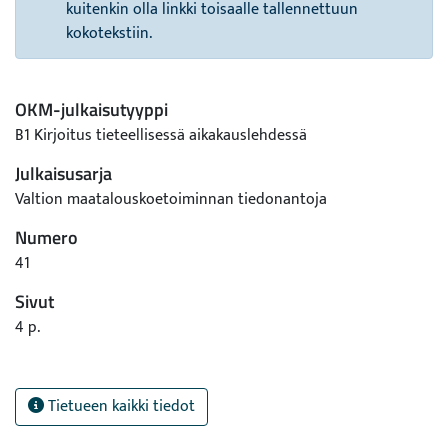
kuitenkin olla linkki toisaalle tallennettuun
kokotekstiin.
OKM-julkaisutyyppi
B1 Kirjoitus tieteellisessä aikakauslehdessä
Julkaisusarja
Valtion maatalouskoetoiminnan tiedonantoja
Numero
41
Sivut
4 p.
Tietueen kaikki tiedot