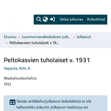
(current)
Selaa Jukuria
Kokoelmat
Etusivu
Luonnonvarakeskuksen julkaisut
Julkaisut
Peltokasvien tuholaiset v. 1931
Peltokasvien tuholaiset v. 1931
Vappula, Niilo A.
Maatalouskoelaitos
1932
Tämän artikkelin/julkaisun kokotekstiä ei ole
tallennettu Jukuriin. Julkaisun tiedoissa voi