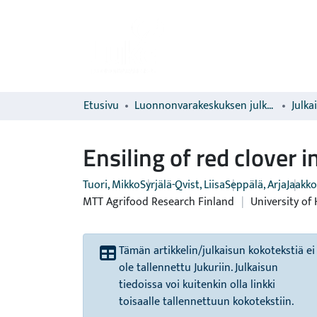
Etusivu
Luonnonvarakeskuksen julkaisut
Julka
Ensiling of red clover i
Tuori, Mikko
Syrjälä-Qvist, Liisa
Seppälä, Arja
Jaakko
MTT Agrifood Research Finland
|
University of 
Tämän artikkelin/julkaisun kokotekstiä ei
ole tallennettu Jukuriin. Julkaisun
tiedoissa voi kuitenkin olla linkki
toisaalle tallennettuun kokotekstiin.