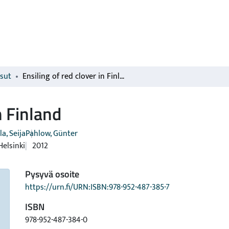
isut
Ensiling of red clover in Finland
n Finland
la, Seija
Pahlow, Günter
Helsinki
2012
Pysyvä osoite
https://urn.fi/URN:ISBN:978-952-487-385-7
ISBN
978-952-487-384-0