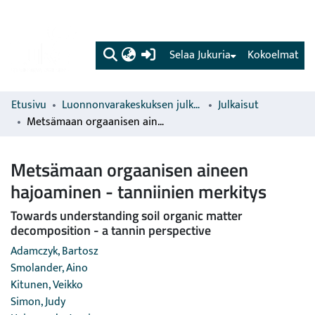
(current)
Selaa Jukuria
Kokoelmat
Etusivu
Luonnonvarakeskuksen julkaisut
Julkaisut
Metsämaan orgaanisen aineen hajoaminen - tanniinien merkitys
Metsämaan orgaanisen aineen
hajoaminen - tanniinien merkitys
Towards understanding soil organic matter
decomposition - a tannin perspective
Adamczyk, Bartosz
Smolander, Aino
Kitunen, Veikko
Simon, Judy