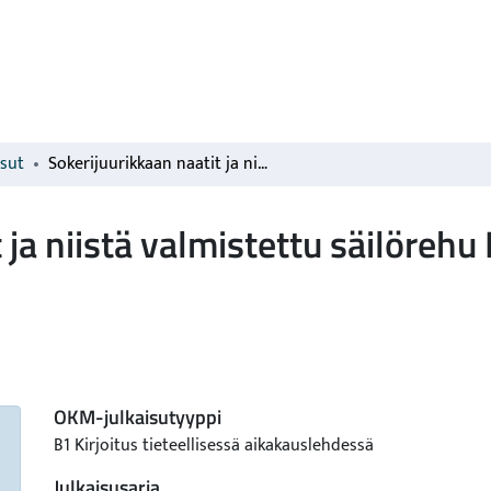
isut
Sokerijuurikkaan naatit ja niistä valmistettu säilörehu II. Säilöntätapppiot ja puristemehun sidonta
ja niistä valmistettu säilörehu I
OKM-julkaisutyyppi
B1 Kirjoitus tieteellisessä aikakauslehdessä
Julkaisusarja