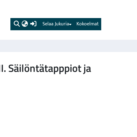
(current)
Selaa Jukuria
Kokoelmat
I. Säilöntätapppiot ja