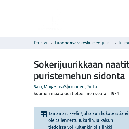
Etusivu
Luonnonvarakeskuksen julkaisut
Julka
Sokerijuurikkaan naatit 
puristemehun sidonta
Salo, Maija-Liisa
Sormunen, Riitta
Suomen maataloustieteellinen seura
1974
Tämän artikkelin/julkaisun kokotekstiä ei
ole tallennettu Jukuriin. Julkaisun
tiedoissa voi kuitenkin olla linkki