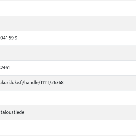
9041-59-9
82461
ukuri.luke.fi/handle/11111/26368
ataloustiede