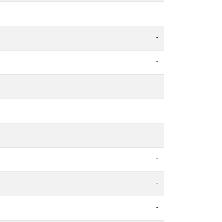
-
-
-
-
-