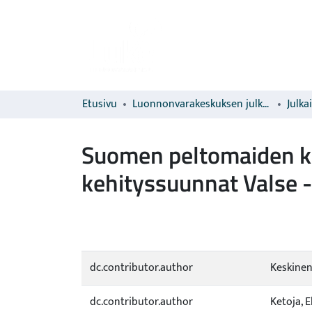
Etusivu
Luonnonvarakeskuksen julkaisut
Julka
Suomen peltomaiden ke
kehityssuunnat Valse 
dc.contributor.author
Keskinen,
dc.contributor.author
Ketoja, E