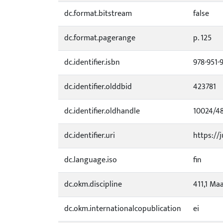
dc.format.bitstream
false
dc.format.pagerange
p. 125
dc.identifier.isbn
978-951-
dc.identifier.olddbid
423781
dc.identifier.oldhandle
10024/4
dc.identifier.uri
https://j
dc.language.iso
fin
dc.okm.discipline
411,1 Ma
dc.okm.internationalcopublication
ei