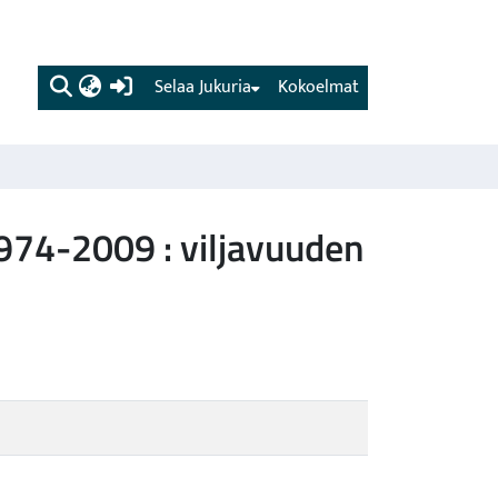
(current)
Selaa Jukuria
Kokoelmat
974-2009 : viljavuuden