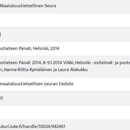
aataloustieteellinen Seura
]
stieteen Päivät; Helsinki, 2014
tieteen Päivät 2014, 8.-9.1.2014 Viikki, Helsinki : esitelmät- ja post
, Hanna-Riitta Kymäläinen ja Laura Alakukku
aataloustieteellisen seuran tiedote
20
jukuri.luke.fi/handle/10024/482461