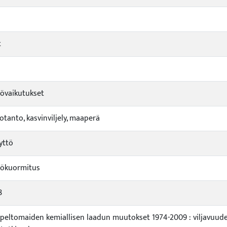
t
a
övaikutukset
otanto, kasvinviljely, maaperä
yttö
tökuormitus
8
eltomaiden kemiallisen laadun muutokset 1974-2009 : viljavuude