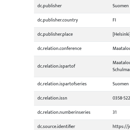
dc.publisher
Suomen M
dc.publisher.country
FI
dc.publisher.place
[Helsinki
dc.relation.conference
Maatalou
Maatalous
dc.relation.ispartof
Schulman
dc.relation.ispartofseries
Suomen m
dc.relation.issn
0358-52
dc.relation.numberinseries
31
dc.source.identifier
https://