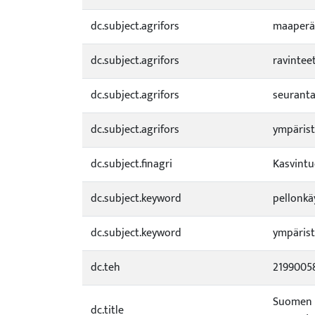
dc.subject.agrifors
maaperä
dc.subject.agrifors
ravintee
dc.subject.agrifors
seurant
dc.subject.agrifors
ympärist
dc.subject.finagri
Kasvintu
dc.subject.keyword
pellonkä
dc.subject.keyword
ympäris
dc.teh
2199005
Suomen p
dc.title