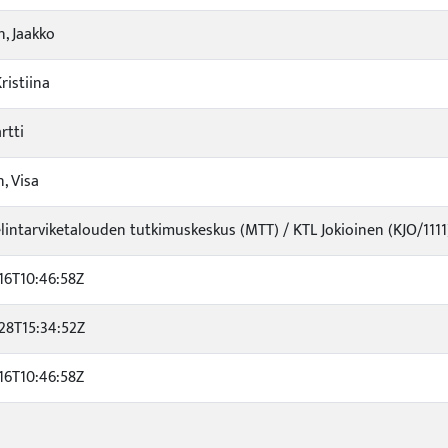
n, Jaakko
ristiina
rtti
, Visa
elintarviketalouden tutkimuskeskus (MTT) / KTL Jokioinen (KJO/1111
16T10:46:58Z
28T15:34:52Z
16T10:46:58Z