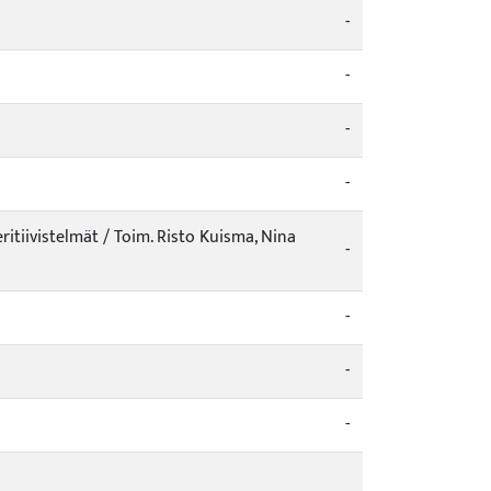
-
-
-
-
eritiivistelmät / Toim. Risto Kuisma, Nina
-
-
-
-