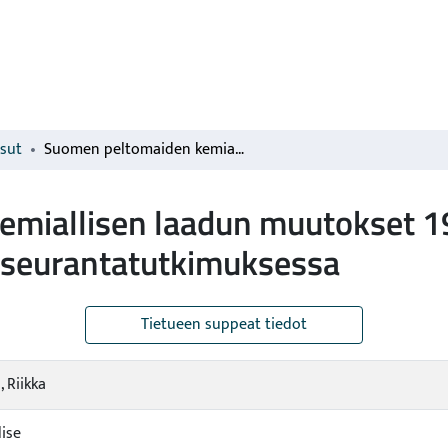
isut
Suomen peltomaiden kemiallisen laadun muutokset 1974-2009 : viljavuuden kehityssuunnat Valse -seurantatutkimuksessa
miallisen laadun muutokset 1
-seurantatutkimuksessa
Tietueen suppeat tiedot
 Riikka
lise