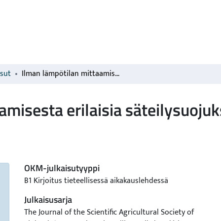
isut
Ilman lämpötilan mittaamisesta erilaisia säteilysuojuksia käyttäen
amisesta erilaisia säteilysuojuk
OKM-julkaisutyyppi
B1 Kirjoitus tieteellisessä aikakauslehdessä
Julkaisusarja
The Journal of the Scientific Agricultural Society of