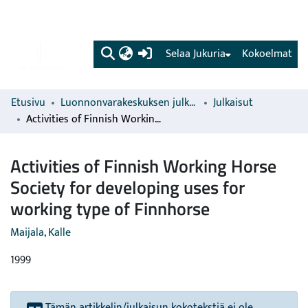
(current)
Selaa Jukuria
Kokoelmat
Etusivu
Luonnonvarakeskuksen julkaisut
Julkaisut
Activities of Finnish Working Horse Society for developing uses for working type of Finnhorse
Activities of Finnish Working Horse
Society for developing uses for
working type of Finnhorse
Maijala, Kalle
1999
Tämän artikkelin/julkaisun kokotekstiä ei ole