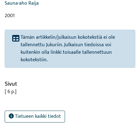
Sauna-aho Raija
2001
Tämän artikkelin/julkaisun kokotekstiä ei ole
tallennettu Jukuriin. Julkaisun tiedoissa voi
kuitenkin olla linkki toisaalle tallennettuun
kokotekstiin.
Sivut
[ 6 p.]
Tietueen kaikki tiedot