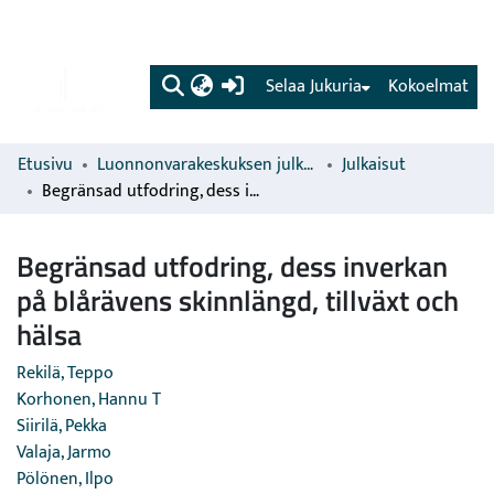
(current)
Selaa Jukuria
Kokoelmat
Etusivu
Luonnonvarakeskuksen julkaisut
Julkaisut
Begränsad utfodring, dess inverkan på blårävens skinnlängd, tillväxt och hälsa
Begränsad utfodring, dess inverkan
på blårävens skinnlängd, tillväxt och
hälsa
Rekilä, Teppo
Korhonen, Hannu T
Siirilä, Pekka
Valaja, Jarmo
Pölönen, Ilpo