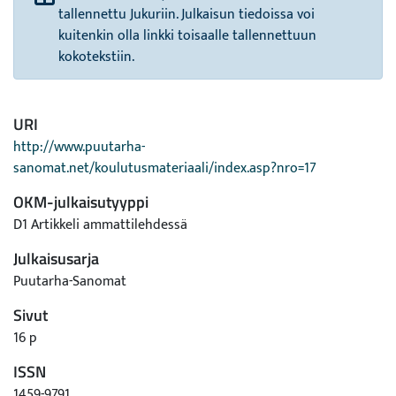
tallennettu Jukuriin. Julkaisun tiedoissa voi
kuitenkin olla linkki toisaalle tallennettuun
kokotekstiin.
URI
http://www.puutarha-
sanomat.net/koulutusmateriaali/index.asp?nro=17
OKM-julkaisutyyppi
D1 Artikkeli ammattilehdessä
Julkaisusarja
Puutarha-Sanomat
Sivut
16 p
ISSN
1459-9791