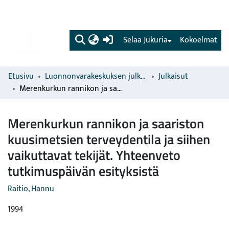
(current)
Selaa Jukuria
Kokoelmat
Etusivu
Luonnonvarakeskuksen julkaisut
Julkaisut
Merenkurkun rannikon ja saariston kuusimetsien terveydentila ja siihen vaikuttavat tekijät. Yhteenveto tutkimuspäivän esityksistä
Merenkurkun rannikon ja saariston
kuusimetsien terveydentila ja siihen
vaikuttavat tekijät. Yhteenveto
tutkimuspäivän esityksistä
Raitio, Hannu
1994