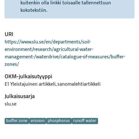
kuitenkin olla linkki toisaalle tallennettuun
kokotekstiin.
URI
https://www.slu.se/en/departments/soil-
environment/research/agricultural-water-
management-/waterdrive/catalogue-of-measures/buffer-
zones/
OKM-julkaisutyyppi
E1 Yleistajuinen artikkeli, sanomalehtiartikkeli
Julkaisusarja
slu.se
Avainsanat
buffer zone
erosion
phosphorus
runoff water