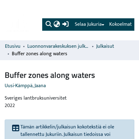
(current)
Selaa Jukuria
Kokoelmat
Etusivu
Luonnonvarakeskuksen julkaisut
Julkaisut
Buffer zones along waters
Buffer zones along waters
Uusi-Kämppä, Jaana
Sveriges lantbruksuniversitet
2022
Tämän artikkelin/julkaisun kokotekstiä ei ole
tallennettu Jukuriin. Julkaisun tiedoissa voi