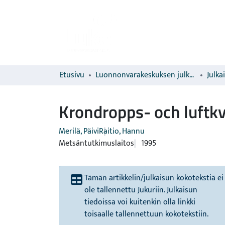
Etusivu
Luonnonvarakeskuksen julkaisut
Julka
Krondropps- och luftkv
Merilä, Päivi
Raitio, Hannu
Metsäntutkimuslaitos
1995
Tämän artikkelin/julkaisun kokotekstiä ei
ole tallennettu Jukuriin. Julkaisun
tiedoissa voi kuitenkin olla linkki
toisaalle tallennettuun kokotekstiin.