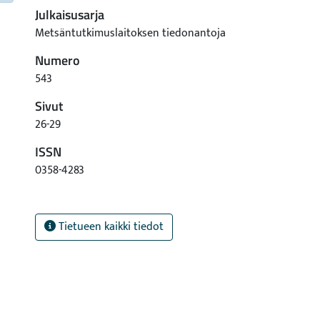
Julkaisusarja
Metsäntutkimuslaitoksen tiedonantoja
Numero
543
Sivut
26-29
ISSN
0358-4283
Tietueen kaikki tiedot