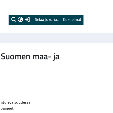
(current)
Selaa Jukuria
Kokoelmat
a Suomen maa- ja
ähitulevaisuudessa
paineet,