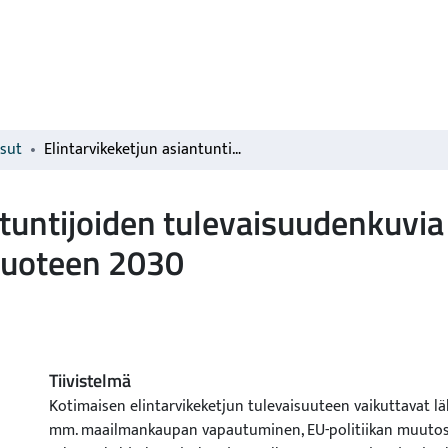
isut
Elintarvikeketjun asiantuntijoiden tulevaisuudenkuvia Suomen maa- ja elintarviketaloudesta vuoteen 2030
ntuntijoiden tulevaisuudenkuvi
 vuoteen 2030
Tiivistelmä
Kotimaisen elintarvikeketjun tulevaisuuteen vaikuttavat l
mm. maailmankaupan vapautuminen, EU-politiikan muutos