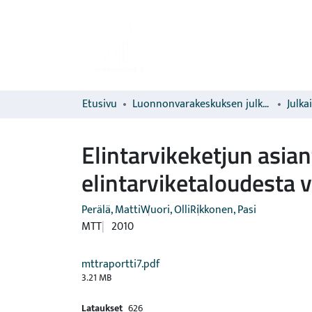
Etusivu
Luonnonvarakeskuksen julkaisut
Julka
Elintarvikeketjun asia
elintarviketaloudesta
Perälä, Matti
Wuori, Olli
Rikkonen, Pasi
MTT
2010
mttraportti7.pdf
3.21 MB
Lataukset
626