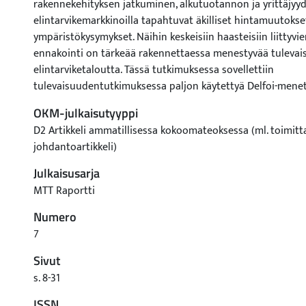
rakennekehityksen jatkuminen, alkutuotannon ja yrittäjyy
elintarvikemarkkinoilla tapahtuvat äkilliset hintamuutokse
ympäristökysymykset. Näihin keskeisiin haasteisiin liittyv
ennakointi on tärkeää rakennettaessa menestyvää tulevai
elintarviketaloutta. Tässä tutkimuksessa sovellettiin
tulevaisuudentutkimuksessa paljon käytettyä Delfoi-menet
kyselyihin, haastatteluihin ja ryhmäkeskusteluihin perustu
OKM-julkaisutyyppi
asiantuntijanäkemysten keruu- ja jäsentämistekniikka. Tu
D2 Artikkeli ammatillisessa kokoomateoksessa (ml. toimitt
kartoitettiin elintarvikeketjun asiantuntijoiden näkemyksiä 
johdantoartikkeli)
kotimainen maa- ja elintarviketalous näyttää tulevaisuude
kehityksen kannalta keskeisimmät muutokset, muutostekijät
Julkaisusarja
politiikkahaasteita toimintaympäristön muutos tuo muka
MTT Raportti
kohti vuotta 2030. Delfoi-tutkimus toteutettiin joulukuun
Numero
2009 välisenä aikana haastatteluina ja kyselyillä. Kyselyss
tarkasteltiin neljässä teemassa: 1) politiikka ja instituutiot
7
yrittäjätoiminta, 3) elintarvikkeet ja markkinat sekä 4) ener
Sivut
Kyselyissä asiantuntijoilta pyydettiin arvioita muutostekij
s. 8-31
toivotusta ja todennäköisestä muutoksesta sekä todenn
varmuudesta. Ensimmäisellä kierroksella kysely lähetettiin 
ISSN