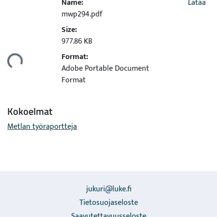
Name:
Lataa
mwp294.pdf
Size:
Ladataan...
977.86 KB
Format:
Adobe Portable Document
Format
Kokoelmat
Metlan työraportteja
jukuri@luke.fi
Tietosuojaseloste
Saavutettavuusseloste