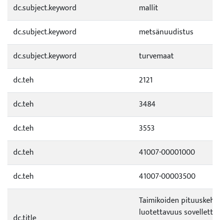
dc.subject.keyword
mallit
dc.subject.keyword
metsänuudistus
dc.subject.keyword
turvemaat
dc.teh
2121
dc.teh
3484
dc.teh
3553
dc.teh
41007-00001000
dc.teh
41007-00003500
Taimikoiden pituuskehi
luotettavuus sovelletta
dc.title