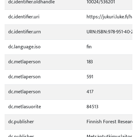
dc.identifier.oldhandle
10024/536201
dc.identifier.uri
https://jukuri.luke.fi/ha
dc.identifier.urn
URN:ISBN:978-951-40-24
dc.language.iso
fin
dc.metlaperson
183
dc.metlaperson
591
dc.metlaperson
417
dc.metlasuorite
84513
dc.publisher
Finnish Forest Research
dc.publisher
Metsäntutkimuslaitos