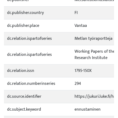
dc.publisher.country
FI
dc.publisher.place
Vantaa
dc.relation.ispartofseries
Metlan työraportteja
Working Papers of the F
dc.relation.ispartofseries
Research Institute
dc.relation.issn
1795-150X
dc.relation.numberinseries
294
dc.source.identifier
https://jukuri.luke.fi/h
dc.subject.keyword
ennustaminen