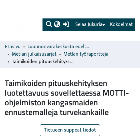
(current)
Selaa Jukuria
Kokoelmat
Etusivu
Luonnonvarakeskusta edeltävien organisaatioiden sarjat
Metlan julkaisusarjat
Metlan työraportteja
Taimikoiden pituuskehityksen luotettavuus sovellettaessa MOTTI-ohjelmiston kangasmaiden ennustemalleja turvekankaille
Taimikoiden pituuskehityksen
luotettavuus sovellettaessa MOTTI-
ohjelmiston kangasmaiden
ennustemalleja turvekankaille
Tietueen suppeat tiedot