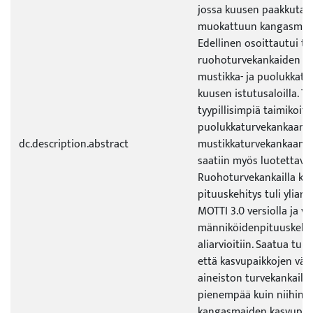
jossa kuusen paakkutai
muokattuun kangasmaah
Edellinen osoittautui t
ruohoturvekankaiden ja
mustikka- ja puolukkat
kuusen istutusaloilla. Tu
tyypillisimpiä taimikoita
puolukkaturvekankaan 
dc.description.abstract
mustikkaturvekankaan kuu
saatiin myös luotettavi
Ruohoturvekankailla ku
pituuskehitys tuli yliarv
MOTTI 3.0 versiolla ja v
männiköidenpituuskehit
aliarvioitiin. Saatua tulo
että kasvupaikkojen väli
aineiston turvekankailla
pienempää kuin niihin r
kangasmaiden kasvupaiko