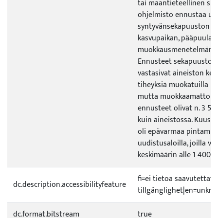
tai maantieteellinen sija
ohjelmisto ennustaa uud
syntyvänsekapuuston m
kasvupaikan, pääpuulaji
muokkausmenetelmän 
Ennusteet sekapuuston
vastasivat aineiston kes
tiheyksiä muokatuilla uu
mutta muokkaamattomill
ennusteet olivat n. 3 5
kuin aineistossa. Kuus
oli epävarmaa pintamuo
uudistusaloilla, joilla vil
keskimäärin alle 1 400 ha
fi=ei tietoa saavutetta
dc.description.accessibilityfeature
tillgänglighet|en=unknow
dc.format.bitstream
true