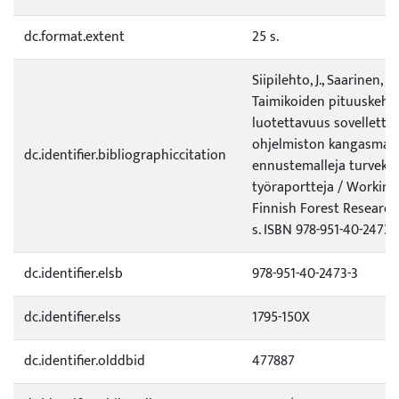
dc.format.extent
25 s.
Siipilehto, J., Saarinen, M
Taimikoiden pituuskehi
luotettavuus sovelletta
ohjelmiston kangasmai
dc.identifier.bibliographiccitation
ennustemalleja turvekan
työraportteja / Working
Finnish Forest Research 
s. ISBN 978-951-40-2473-3
dc.identifier.elsb
978-951-40-2473-3
dc.identifier.elss
1795-150X
dc.identifier.olddbid
477887