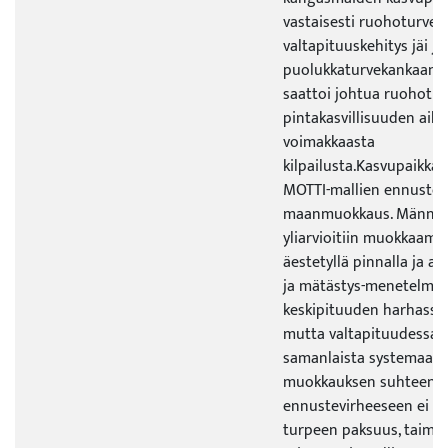
vastaisesti ruohoturve
valtapituuskehitys jäi jä
puolukkaturvekankaanke
saattoi johtua ruohotu
pintakasvillisuuden aih
voimakkaasta
kilpailusta.Kasvupaikkal
MOTTI-mallien ennustevi
maanmuokkaus. Männyn 
yliarvioitiin muokkaama
äestetyllä pinnalla ja ali
ja mätästys-menetelmill
keskipituuden harhassa h
mutta valtapituudessa e
samanlaista systemaatti
muokkauksen suhteen. 
ennustevirheeseen ei va
turpeen paksuus, taimik