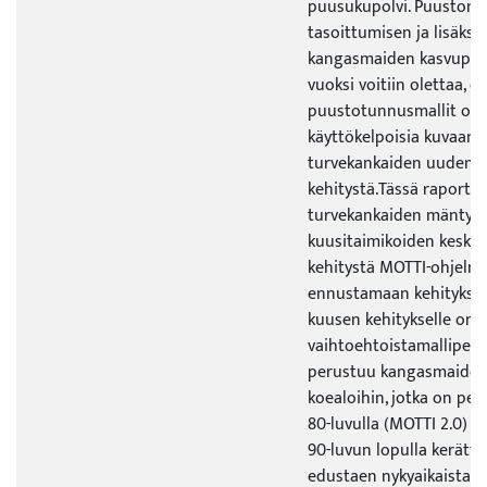
puusukupolvi. Puuston r
tasoittumisen ja lisäksi
kangasmaiden kasvupai
vuoksi voitiin olettaa, 
puustotunnusmallit olis
käyttökelpoisia kuvaam
turvekankaiden uuden 
kehitystä.Tässä raportiss
turvekankaiden mänty- j
kuusitaimikoiden keski- 
kehitystä MOTTI-ohjelm
ennustamaan kehityksee
kuusen kehitykselle on k
vaihtoehtoistamalliperh
perustuu kangasmaiden 
koealoihin, jotka on pe
80-luvulla (MOTTI 2.0) j
90-luvun lopulla kerätt
edustaen nykyaikaista m