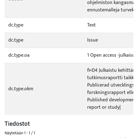
ohjelmiston kangasmai
ennustemalleja turvekan
dc.type
Text
dc.type
Issue
dc.type.oa
1 Open access -julkaisu
fi=D4 Julkaistu kehittämi
tutkimusraportti taikka 
Publicerad utvecklings- e
dc.type.okm
forskningsrapport eller
Published development 
report or study|
Tiedostot
Näytetään
1 - 1 / 1