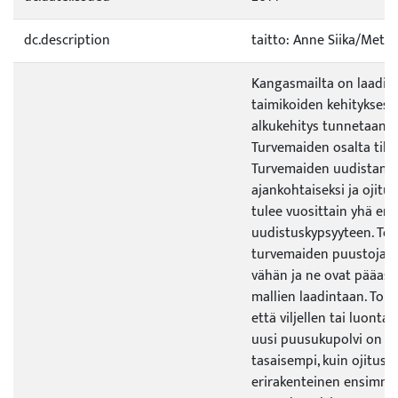
dc.description
taitto: Anne Siika/Metla
Kangasmailta on laaditt
taimikoiden kehityksestä
alkukehitys tunnetaan m
Turvemaiden osalta tila
Turvemaiden uudistamin
ajankohtaiseksi ja ojit
tulee vuosittain yhä e
uudistuskypsyyteen. To
turvemaiden puustoja on
vähän ja ne ovat pääasia
mallien laadintaan. Tois
että viljellen tai luonta
uusi puusukupolvi on r
tasaisempi, kuin ojitus
erirakenteinen ensimm