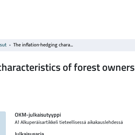
isut
The inflation-hedging characteristics of forest ownership, private housing and stocks in Finland
haracteristics of forest owners
OKM-julkaisutyyppi
A1 Alkuperäisartikkeli tieteellisessä aikakauslehdessä
Julkaisusarja