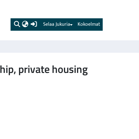
(current)
Selaa Jukuria
Kokoelmat
hip, private housing