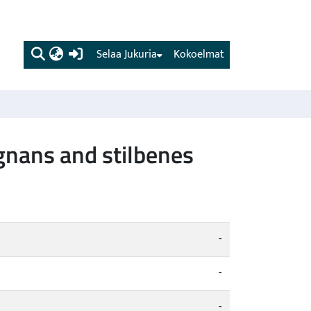
(current)
Selaa Jukuria
Kokoelmat
ignans and stilbenes
-
-
-