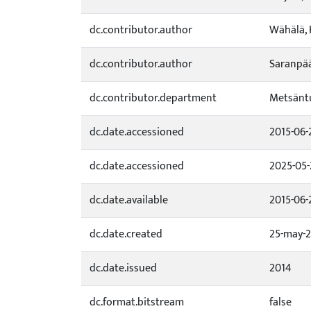
dc.contributor.author
Wähälä, 
dc.contributor.author
Saranpää,
dc.contributor.department
Metsäntu
dc.date.accessioned
2015-06-
dc.date.accessioned
2025-05-
dc.date.available
2015-06-
dc.date.created
25-may-2
dc.date.issued
2014
dc.format.bitstream
false