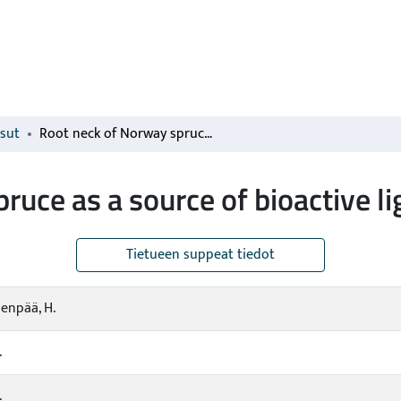
isut
Root neck of Norway spruce as a source of bioactive lignans and stilbenes
ruce as a source of bioactive l
Tietueen suppeat tiedot
enpää, H.
.
.