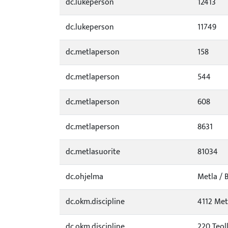
dc.lukeperson
12413
dc.lukeperson
11749
dc.metlaperson
158
dc.metlaperson
544
dc.metlaperson
608
dc.metlaperson
8631
dc.metlasuorite
81034
dc.ohjelma
Metla / 
dc.okm.discipline
4112 Met
dc.okm.discipline
220 Teol