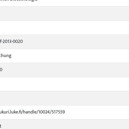
hf-2013-0020
schung
30
jukuri.luke.fi/handle/10024/517559
t