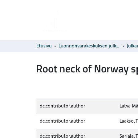
Etusivu
Luonnonvarakeskuksen julkaisut
Julka
Root neck of Norway sp
dc.contributor.author
Latva-Mä
dc.contributor.author
Laakso, T
dc.contributor.author
Sarjala, T