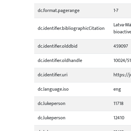
dc.format.pagerange
1-7
Latva-Mäe
dc.identifier.bibliographicCitation
bioactive
dc.identifier.olddbid
459097
dc.identifier.oldhandle
10024/5
dc.identifier.uri
https://j
dc.language.iso
eng
dc.lukeperson
11718
dc.lukeperson
12410