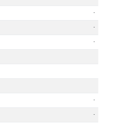
-
-
-
-
-