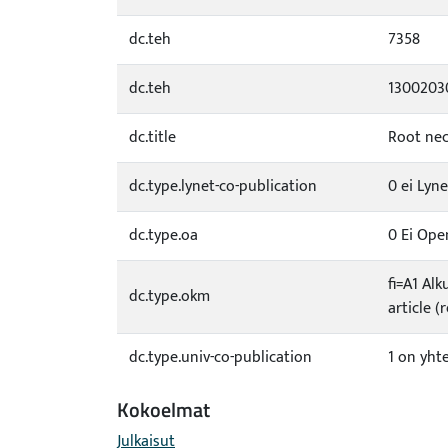
dc.teh
7358
dc.teh
1300203
dc.title
Root nec
dc.type.lynet-co-publication
0 ei Lyne
dc.type.oa
0 Ei Ope
fi=A1 Alk
dc.type.okm
article (
dc.type.univ-co-publication
1 on yht
Kokoelmat
Julkaisut