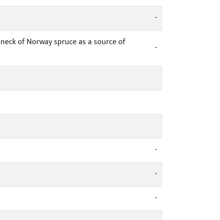
-
oot neck of Norway spruce as a source of
-
-
-
-