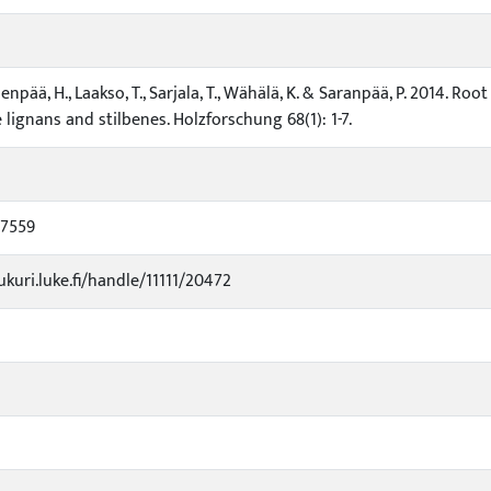
npää, H., Laakso, T., Sarjala, T., Wähälä, K. & Saranpää, P. 2014. R
 lignans and stilbenes. Holzforschung 68(1): 1-7.
17559
ukuri.luke.fi/handle/11111/20472