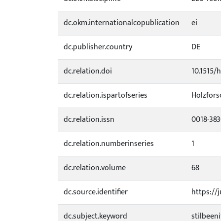
dc.okm.internationalcopublication
ei
dc.publisher.country
DE
dc.relation.doi
10.1515/
dc.relation.ispartofseries
Holzfor
dc.relation.issn
0018-38
dc.relation.numberinseries
1
dc.relation.volume
68
dc.source.identifier
https://
dc.subject.keyword
stilbeeni