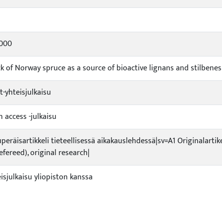
000
k of Norway spruce as a source of bioactive lignans and stilbenes
t-yhteisjulkaisu
n access -julkaisu
uperäisartikkeli tieteellisessä aikakauslehdessä|sv=A1 Originalartik
refereed), original research|
eisjulkaisu yliopiston kanssa