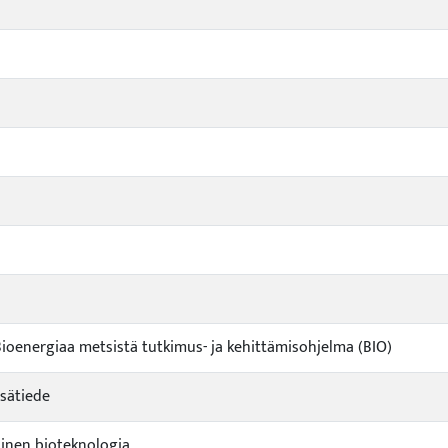
Bioenergiaa metsistä tutkimus- ja kehittämisohjelma (BIO)
sätiede
linen bioteknologia