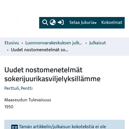
(current)
Selaa Jukuria
Kokoelmat
Etusivu
Luonnonvarakeskuksen julkaisut
Julkaisut
Uudet nostomenetelmät sokerijuurikasviljelyksillämme
Uudet nostomenetelmät
sokerijuurikasviljelyksillämme
Perttuli, Pentti
Maaseudun Tulevaisuus
1950
Tämän artikkelin/julkaisun kokotekstiä ei ole