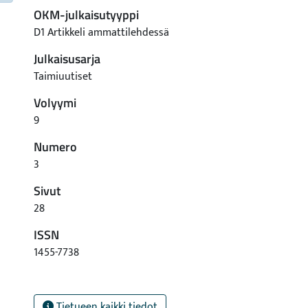
OKM-julkaisutyyppi
D1 Artikkeli ammattilehdessä
Julkaisusarja
Taimiuutiset
Volyymi
9
Numero
3
Sivut
28
ISSN
1455-7738
Tietueen kaikki tiedot